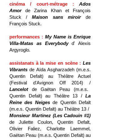
cinéma / court-métrage :
Ados
Amor
de Zarina Khan et François
Stuck /
Maison sans miroir
de
François Stuck.
performances :
My Name is Enrique
Villa-Matas as Everybody
d' Alexis
Argyroglo.
assistanats à la mise en scène :
Les
Vibrants
de Aïda Asgharzadeh (m.e.s.
Quentin Defalt) au Théâtre Actuel
(Festival d'Avignon Off 2014) /
Lancelot
de Gaëtan Peau (m.e.s.
Quentin Defalt) au Théâtre 13 /
La
Reine des Neiges
de Quentin Defalt
(m.e.s. Quentin Defalt) au Théâtre 13 /
Monsieur Martinez (Les Cadouin #1)
de Juliette Coulon, Quentin Defalt,
Olivier Faliez, Charlotte Laemmel,
Gaëtan Peau (m.e.s. Quentin Defalt) au