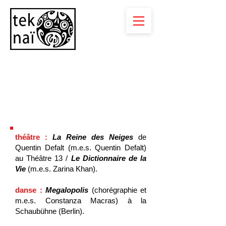
Damir Žiško
Comédien, assistant à la mise en
scène
théât
re :
​
La Reine des Neiges
de
Quentin Defalt (m.e.s. Quentin Defalt)
au Théâtre 13 /
Le Dictionnaire de la
Vie
(m.e.s. Zarina Khan).
danse :
Megalopolis
(chorégraphie et
m.e.s. Constanza Macras) à la
Schaubühne (Berlin).