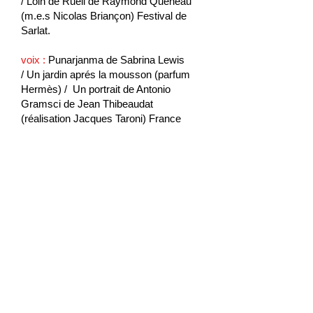
/
Loin de Rueil
de Raymond Queneau
(m.e.s Nicolas Briançon) Festival de
Sarlat.
voix :
Punarjanma
de Sabrina Lewis
/
Un jardin aprés la mousson
(parfum
Hermès) /
Un portrait de Antonio
Gramsci
de Jean Thibeaudat
(réalisation Jacques Taroni) France
Culture.