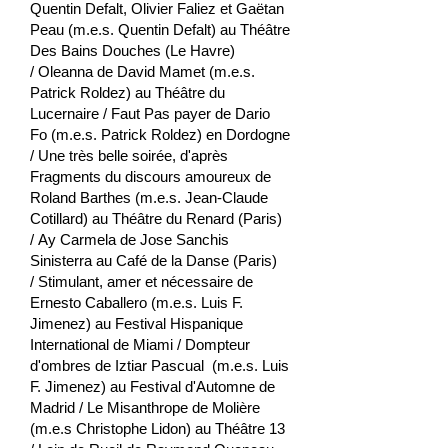
Quentin Defalt, Olivier Faliez et Gaëtan
Peau (m.e.s. Quentin Defalt) au Théâtre
Des Bains Douches (Le Havre)
/
Oleanna
de David Mamet (m.e.s.
Patrick Roldez) au Théâtre du
Lucernaire /
Faut Pas payer
de Dario
Fo (m.e.s. Patrick Roldez) en Dordogne
/
Une très belle soirée
, d'après
Fragments du discours amoureux
de
Roland Barthes (m.e.s. Jean-Claude
Cotillard) au Théâtre du Renard (Paris)
/
Ay Carmela
de Jose Sanchis
Sinisterra au Café de la Danse (Paris)
/
Stimulant, amer et nécessaire
de
Ernesto Caballero (m.e.s. Luis F.
Jimenez) au Festival Hispanique
International de Miami /
Dompteur
d'ombres
de Iztiar Pascual (m.e.s. Luis
F. Jimenez) au Festival d'Automne de
Madrid /
Le Misanthrope
de Molière
(m.e.s Christophe Lidon) au Théâtre 13