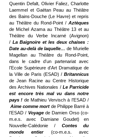
Quentin Defalt, Olivier Faliez, Charlotte
Laemmel et Gaëtan Peau au Théâtre
des Bains-Douche (Le Havre) et repris
au Théâtre du Rond-Point /
Aztèques
de Michel Azama au Théâtre 13 et au
Théâtre du Verbe Incarné (Avignon)
/
La Baignoire et les deux chaises :
Date au-delà de laquelle…
de Murielle
Magellan au Théâtre du Rond-Point,
dans le cadre d'un partenariat avec
l'Ecole Supérieure d'Art Dramatique de
la Ville de Paris (ESAD) /
Britannicus
de Jean Racine au Centre Historique
des Archives Nationales /
Le Parricide
est encore très mal vu dans notre
pays !
de Mathieu Vervisch à l’ESAD /
Aime comme mort
de Philippe Barré à
l'ESAD /
Vo
yage
de Damien Orso (co-
m.e.s. avec Damiane Goudet) en
Nouvelle-Calédonie /
Contes du
monde entier
(co-m.e.s. avec