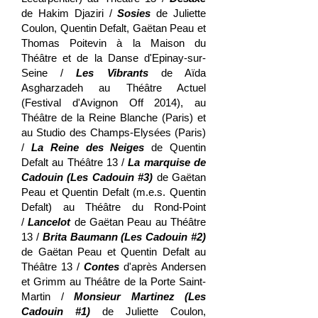
de Hakim Djaziri /
Sosies
de Juliette
Coulon, Quentin Defalt, Gaëtan Peau et
Thomas Poitevin à la Maison du
Théâtre et de la Danse d'Epinay-sur-
Seine /
Les Vibrants
de Aïda
Asgharzadeh au Théâtre Actuel
(Festival d'Avignon Off 2014), au
Théâtre de la Reine Blanche (Paris) et
au Studio des Champs-Elysées (Paris)
/
La Reine des Neiges
de Quentin
Defalt au Théâtre 13 /
La marquise de
Cadouin (Les Cadouin #3)
de Gaëtan
Peau et Quentin Defalt (m.e.s. Quentin
Defalt) au Théâtre du Rond-Point
/
Lancelot
de Gaëtan Peau au Théâtre
13 /
Brita Baumann (Les Cadouin #2)
de Gaëtan Peau et Quentin Defalt au
Théâtre 13 /
Contes
d'après Andersen
et Grimm au Théâtre de la Porte Saint-
Martin /
Monsieur Martinez (Les
Cadouin #1)
de Juliette Coulon,