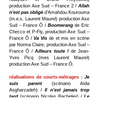
production Axe Sud – France 2 /
Allah
n’est pas obligé
d’Amahdou Kourouma
(m.e.s. Laurent Maurel) production Axe
Sud – France Ô /
Boomerang
de Eric
Checco et P-Fly, production Axe Sud –
France Ô /
Va Vis
de et mis en scène
par Norma Claire, production Axe Sud –
France Ô /
Ailleurs toute !
de Jean-
Yves Picq (mes Laurent Maurel)
production Axe Sud – France Ô.
réalisations de courts-métrages :
​
Je
suis parent
(scénario Aïda
Asgharzadeh) /
Il n’est jamais trop
tard
(scénario Nicolas Bachelier) /
Le
combat
(scénario Olga Kokorina)
/
Avec des si…
(scénario Juliette
Coulon et Quentin Defalt).
réalisations de documentaires :
​
Du
terroir au pouvoir
(production Teknaï,