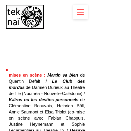
Quentin Defalt
Directeur artistique, metteur en
scène, auteur
mises en scène :
Martin va bien
de
Quentin Defalt /
Le Club des
mordus
de Damien Durieux au Théâtre
de l'Ile (Nouméa - Nouvelle-Calédonie) /
Kaïros ou les destins personnels
de
Clémentine Beauvais, Heinrich Böll,
Annie Saumont et Elsa Triolet (co-mise
en scène avec Fabian Chappuis,
Justine Heynemann et Sophie
Lecarpentier) au Théâtre 13 /
Désaxé