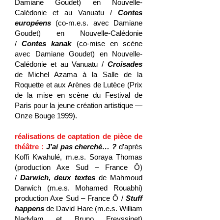
Damiane Goudet) en Nouvelle-
Calédonie et au Vanuatu /
Contes
européens
(co-m.e.s. avec Damiane
Goudet) en Nouvelle-Calédonie
/
Contes kanak
(co-mise en scène
avec Damiane Goudet) en Nouvelle-
Calédonie et au Vanuatu /
Croisades
de Michel Azama à la Salle de la
Roquette et aux Arènes de Lutèce (Prix
de la mise en scène du Festival de
Paris pour la jeune création artistique —
Onze Bouge 1999).
réalisations de captation de pièce de
théâtre :
J’ai pas cherché… ?
d’après
Koffi Kwahulé, m.e.s. Soraya Thomas
(production Axe Sud – France Ô)
/
Darwich, deux textes
de Mahmoud
Darwich (m.e.s. Mohamed Rouabhi)
production Axe Sud – France Ô /
Stuff
happens
de David Hare (m.e.s. William
Nadylam et Bruno Freyssinet)