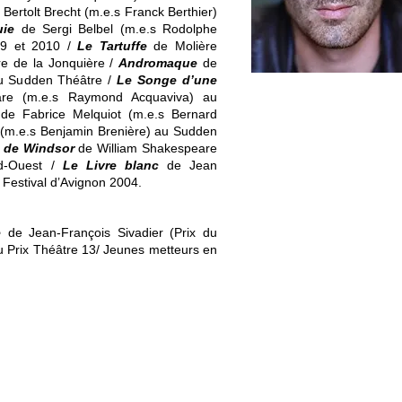
Bertolt Brecht (m.e.s Franck Berthier)
uie
de Sergi Belbel (m.e.s Rodolphe
009 et 2010 /
Le Tartuffe
de Molière
re de la Jonquière /
Andromaque
de
au Sudden Théâtre /
Le Songe d’une
re (m.e.s Raymond Acquaviva) au
de Fabrice Melquiot (m.e.s Bernard
(m.e.s Benjamin Brenière) au Sudden
 de Windsor
de William Shakespeare
rd-Ouest /
Le Livre blanc
de Jean
 Festival d’Avignon 2004.
e
de Jean-François Sivadier (Prix du
du Prix Théâtre 13/ Jeunes metteurs en