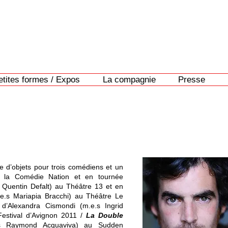
etites formes / Expos
La compagnie
Presse
re d’objets pour trois comédiens et un
à la Comédie Nation et en tournée
Quentin Defalt) au Théâtre 13 et en
.s Mariapia Bracchi) au Théâtre Le
d’Alexandra Cismondi (m.e.s Ingrid
estival d’Avignon 2011 /
La Double
s Raymond Acquaviva) au Sudden