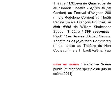
Théâtre /
L’Opéra de Quat’sous
de 
au Sudden Théâtre /
Après la pl
Corrion) au Festival d’Avignon 2
(m.e.s Rodolphe Corrion) au Théât
Racine (m.e.s François Bourcier) 
Nuit d’été
de William Shakespea
Sudden Théâtre /
399 secondes
Pigot) /
Les Justes
d’Albert Camus 
Théâtre /
Les joyeuses Commères
(m.e.s Idriss) au Théâtre du No
Cocteau (m.e.s Thibault Valérian) au
mise en scène :
Italienne Scèn
public, et Mention spéciale du jury 
scène 2011).