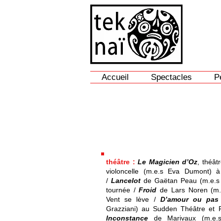
Accueil
Spectacles
P
Victorien Robert
Comédien
théâtre
:
​​​
Le Magicien d’Oz
, théât
violoncelle (m.e.s Eva Dumont) 
/
Lancelot
de Gaëtan Peau (m.e.s 
tournée /
Froid
de Lars Noren (m.e
Vent se lève /
D’amour ou pas
Grazziani) au Sudden Théâtre et F
Inconstance
de Marivaux (m.e.